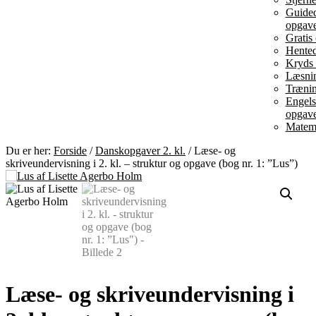
Guided
opgav
Gratis
Hented
Kryds 
Læsni
Trænin
Engels
opgav
Matem
Du er her:
Forside
/
Danskopgaver 2. kl.
/
Læse- og
skriveundervisning i 2. kl. – struktur og opgave (bog nr. 1: ”Lus”)
Læse- og skriveundervisning i