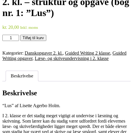
2. kl. – struktur og opgave (bog
nr. 1: ”Lus”)
kr.
20,00
Inkl. moms
Læse-
Tilføj til kurv
og
skriveundervisning
i
Kategorier:
Danskopgaver 2. kl.
,
Guided Writing 2 klasse
,
Guided
2.
Writing opgaver
,
Læse- og skriveundervisning i 2. klasse
kl.
-
struktur
Beskrivelse
og
opgave
(bog
Beskrivelse
nr.
1:
“Lus” af Lisette Agerbo Holm.
”Lus")
antal
I 2. klasse er det stadig meget vigtigt at undervise i læsning og
skrivning. Som lærer kan du stadig være udfordret fordi elevernes
læse- og skrivefærdigheder ligger meget spredt. Der er både elever
som stadig har svært ved at skrive og læse småord, samt elever der