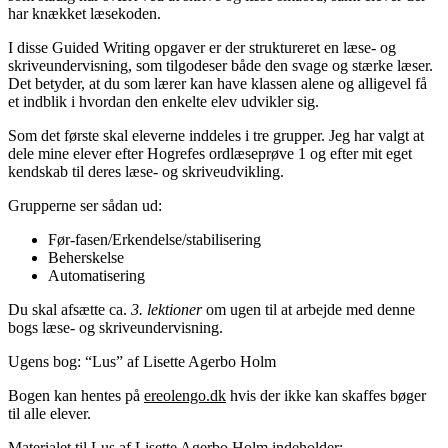
har knækket læsekoden.
I disse Guided Writing opgaver er der struktureret en læse- og
skriveundervisning, som tilgodeser både den svage og stærke læser.
Det betyder, at du som lærer kan have klassen alene og alligevel få
et indblik i hvordan den enkelte elev udvikler sig.
Som det første skal eleverne inddeles i tre grupper. Jeg har valgt at
dele mine elever efter Hogrefes ordlæseprøve 1 og efter mit eget
kendskab til deres læse- og skriveudvikling.
Grupperne ser sådan ud:
Før-fasen/Erkendelse/stabilisering
Beherskelse
Automatisering
Du skal afsætte ca.
3. lektioner
om ugen til at arbejde med denne
bogs læse- og skriveundervisning.
Ugens bog: “Lus” af Lisette Agerbo Holm
Bogen kan hentes på
ereolengo.dk
hvis der ikke kan skaffes bøger
til alle elever.
Materialet til Lus af Lisette Agerbo Holm indeholder: