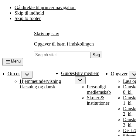
Gå direkte til primær navigation
Skip til indhold
Skip to footer
Skriv og stav
Opgaver til børn i indskolingen
Søg
på
Menu
sitet
Guides
Bliv medlem
Om os
Opgaver
Submenu
Submenu
Hjemmeundervisning
Læs og
i læsning og dansk
Personligt
Dansk
medlemskab
0. kl.
Skoler &
Dansk
institutioner
1. kl.
Dansk
2. kl.
Dansk
3. kl.
De 120
Stjern