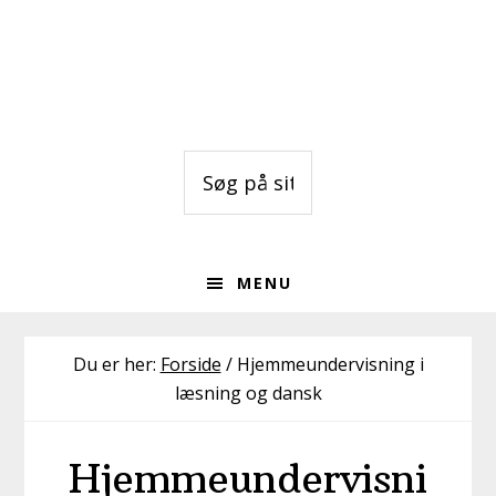
Gå
Skip
Skip
direkte
til
to
til
indhold
footer
primær
navigation
Søg
på
sitet
MENU
Du er her:
Forside
/
Hjemmeundervisning i
læsning og dansk
Hjemmeundervisni