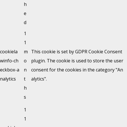
h
e
d
1
1
cookiela
m
This cookie is set by GDPR Cookie Consent
winfo-ch
o
plugin. The cookie is used to store the user
eckbox-a
n
consent for the cookies in the category "An
nalytics
t
alytics".
h
s
1
1