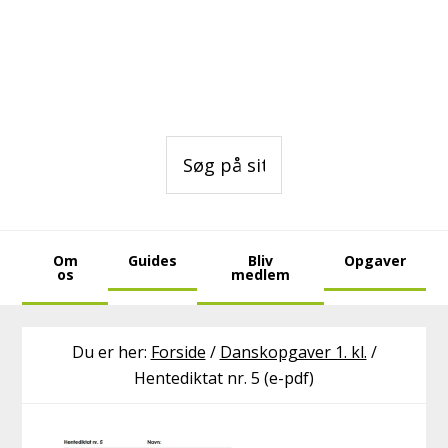
Gå
Skip
Skip
direkte
til
to
til
indhold
footer
primær
navigation
Søg
på
sitet
Om
Guides
Bliv
Opgaver
os
medlem
Du er her:
Forside
/
Danskopgaver 1. kl.
/
Hentediktat nr. 5 (e-pdf)