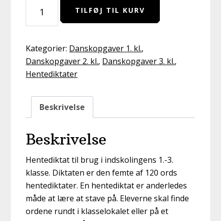
Hentediktat
TILFØJ TIL KURV
nr.
5
(e-
Kategorier:
Danskopgaver 1. kl.
,
pdf)
Danskopgaver 2. kl.
,
Danskopgaver 3. kl.
,
antal
Hentediktater
Beskrivelse
Beskrivelse
Hentediktat til brug i indskolingens 1.-3.
klasse. Diktaten er den femte af 120 ords
hentediktater. En hentediktat er anderledes
måde at lære at stave på. Eleverne skal finde
ordene rundt i klasselokalet eller på et