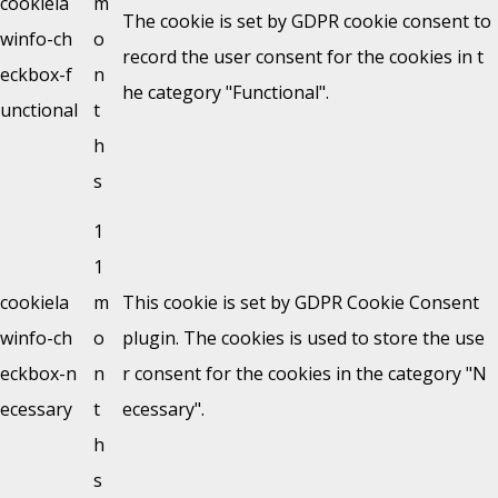
cookiela
m
The cookie is set by GDPR cookie consent to
winfo-ch
o
record the user consent for the cookies in t
eckbox-f
n
he category "Functional".
unctional
t
h
s
1
1
cookiela
m
This cookie is set by GDPR Cookie Consent
winfo-ch
o
plugin. The cookies is used to store the use
eckbox-n
n
r consent for the cookies in the category "N
ecessary
t
ecessary".
h
s