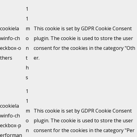
1
1
cookiela
m
This cookie is set by GDPR Cookie Consent
winfo-ch
o
plugin. The cookie is used to store the user
eckbox-o
n
consent for the cookies in the category "Oth
thers
t
er.
h
s
1
1
cookiela
m
This cookie is set by GDPR Cookie Consent
winfo-ch
o
plugin. The cookie is used to store the user
eckbox-p
n
consent for the cookies in the category "Per
erforman