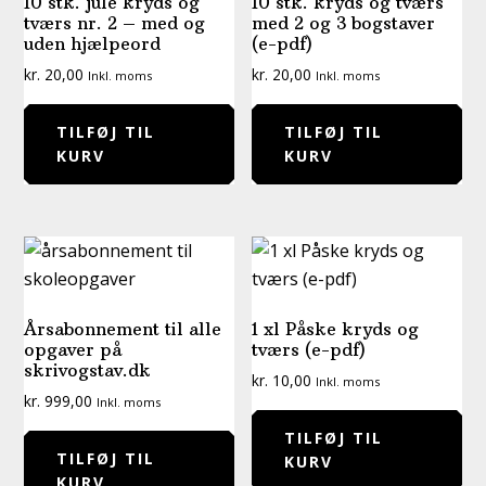
10 stk. jule kryds og
10 stk. kryds og tværs
tværs nr. 2 – med og
med 2 og 3 bogstaver
uden hjælpeord
(e-pdf)
kr.
20,00
kr.
20,00
Inkl. moms
Inkl. moms
TILFØJ TIL
TILFØJ TIL
KURV
KURV
Årsabonnement til alle
1 xl Påske kryds og
opgaver på
tværs (e-pdf)
skrivogstav.dk
kr.
10,00
Inkl. moms
kr.
999,00
Inkl. moms
TILFØJ TIL
TILFØJ TIL
KURV
KURV