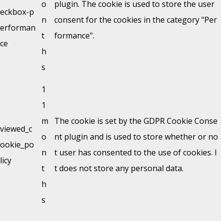
o
plugin. The cookie is used to store the user
eckbox-p
n
consent for the cookies in the category "Per
erforman
t
formance".
ce
h
s
1
1
m
The cookie is set by the GDPR Cookie Conse
viewed_c
o
nt plugin and is used to store whether or no
ookie_po
n
t user has consented to the use of cookies. I
licy
t
t does not store any personal data.
h
s