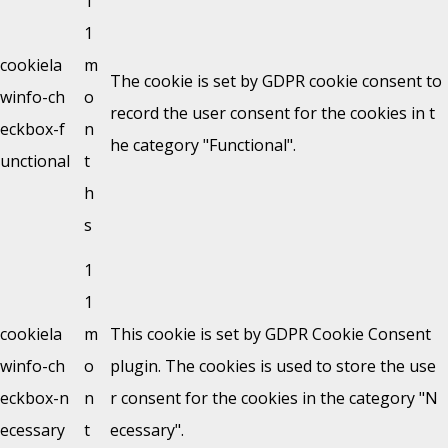
1
1
cookiela
m
The cookie is set by GDPR cookie consent to
winfo-ch
o
record the user consent for the cookies in t
eckbox-f
n
he category "Functional".
unctional
t
h
s
1
1
cookiela
m
This cookie is set by GDPR Cookie Consent
winfo-ch
o
plugin. The cookies is used to store the use
eckbox-n
n
r consent for the cookies in the category "N
ecessary
t
ecessary".