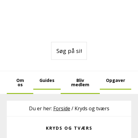
Gå
Skip
Skip
direkte
til
to
til
indhold
footer
primær
navigation
Søg
på
sitet
Om
Guides
Bliv
Opgaver
os
medlem
Du er her:
Forside
/
Kryds og tværs
KRYDS OG TVÆRS