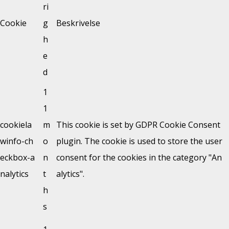
ri
Cookie
g
Beskrivelse
h
e
d
1
1
cookiela
m
This cookie is set by GDPR Cookie Consent
winfo-ch
o
plugin. The cookie is used to store the user
eckbox-a
n
consent for the cookies in the category "An
nalytics
t
alytics".
h
s