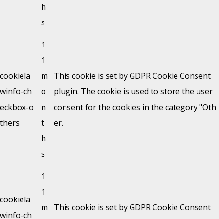
h
s
1
1
cookiela
m
This cookie is set by GDPR Cookie Consent
winfo-ch
o
plugin. The cookie is used to store the user
eckbox-o
n
consent for the cookies in the category "Oth
thers
t
er.
h
s
1
1
cookiela
m
This cookie is set by GDPR Cookie Consent
winfo-ch