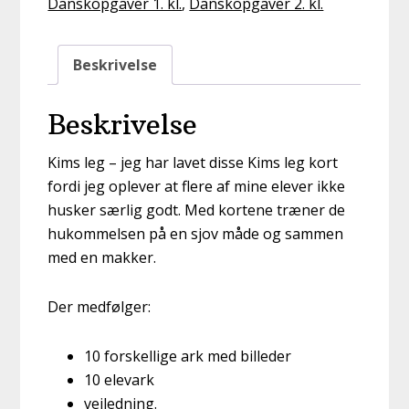
Danskopgaver 1. kl.
,
Danskopgaver 2. kl.
(e-
pdf)
antal
Beskrivelse
Beskrivelse
Kims leg – jeg har lavet disse Kims leg kort
fordi jeg oplever at flere af mine elever ikke
husker særlig godt. Med kortene træner de
hukommelsen på en sjov måde og sammen
med en makker.
Der medfølger:
10 forskellige ark med billeder
10 elevark
vejledning.