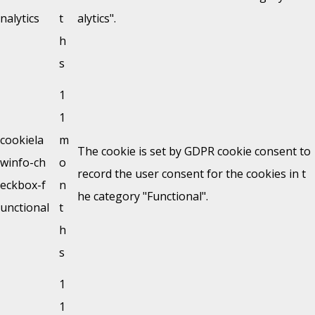
nalytics
t
alytics".
h
s
1
1
cookiela
m
The cookie is set by GDPR cookie consent to
winfo-ch
o
record the user consent for the cookies in t
eckbox-f
n
he category "Functional".
unctional
t
h
s
1
1