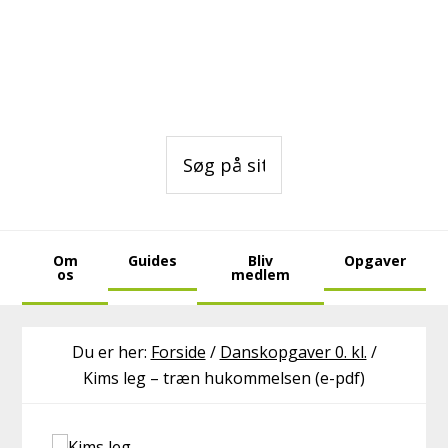
Gå
Skip
Skip
direkte
til
to
til
indhold
footer
primær
navigation
Søg
på
sitet
Om
Guides
Bliv
Opgaver
os
medlem
Du er her:
Forside
/
Danskopgaver 0. kl.
/
Kims leg – træn hukommelsen (e-pdf)