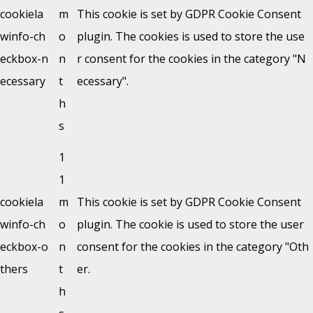
cookiela
m
This cookie is set by GDPR Cookie Consent
winfo-ch
o
plugin. The cookies is used to store the use
eckbox-n
n
r consent for the cookies in the category "N
ecessary
t
ecessary".
h
s
1
1
cookiela
m
This cookie is set by GDPR Cookie Consent
winfo-ch
o
plugin. The cookie is used to store the user
eckbox-o
n
consent for the cookies in the category "Oth
thers
t
er.
h