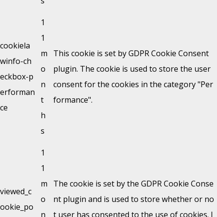
s
1
1
cookiela
m
This cookie is set by GDPR Cookie Consent
winfo-ch
o
plugin. The cookie is used to store the user
eckbox-p
n
consent for the cookies in the category "Per
erforman
t
formance".
ce
h
s
1
1
m
The cookie is set by the GDPR Cookie Conse
viewed_c
o
nt plugin and is used to store whether or no
ookie_po
n
t user has consented to the use of cookies. I