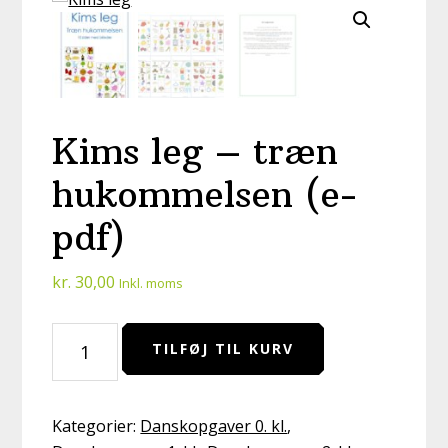
Kims leg – træn
hukommelsen (e-
pdf)
kr.
30,00
Inkl. moms
Kims
TILFØJ TIL KURV
leg
-
træn
Kategorier:
Danskopgaver 0. kl.
,
hukommelsen