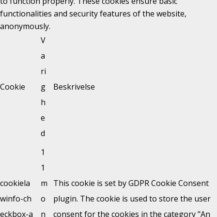
to function properly. These cookies ensure basic
functionalities and security features of the website,
anonymously.
V
a
ri
Cookie
g
Beskrivelse
h
e
d
1
1
cookiela
m
This cookie is set by GDPR Cookie Consent
winfo-ch
o
plugin. The cookie is used to store the user
eckbox-a
n
consent for the cookies in the category "An