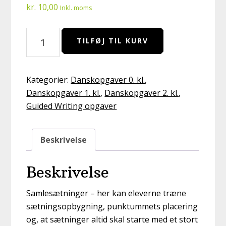
kr.
10,00
Inkl. moms
Samlesætninger
TILFØJ TIL KURV
til
træning
af
Kategorier:
Danskopgaver 0. kl.
,
sætningsopbygning,
Danskopgaver 1. kl.
,
Danskopgaver 2. kl.
,
punktum
Guided Writing opgaver
og
stort
bogstav
Beskrivelse
antal
Beskrivelse
Samlesætninger – her kan eleverne træne
sætningsopbygning, punktummets placering
og, at sætninger altid skal starte med et stort