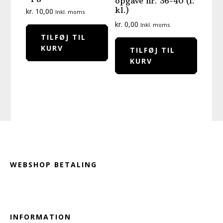
opgave nr. 36-40 (1.
kl.)
kr.
10,00
Inkl. moms
kr.
0,00
Inkl. moms
TILFØJ TIL
KURV
TILFØJ TIL
KURV
Footer
WEBSHOP BETALING
INFORMATION