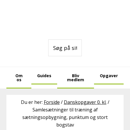
Gå
Skip
Skip
direkte
til
to
til
indhold
footer
primær
navigation
Søg
på
sitet
Om
Guides
Bliv
Opgaver
os
medlem
Du er her:
Forside
/
Danskopgaver 0. kl.
/
Samlesætninger til træning af
sætningsopbygning, punktum og stort
bogstav