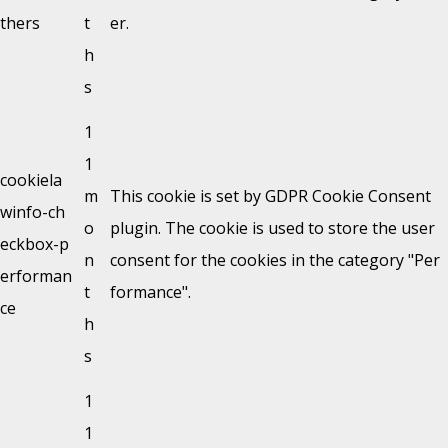
thers
t
er.
h
s
1
1
cookiela
m
This cookie is set by GDPR Cookie Consent
winfo-ch
o
plugin. The cookie is used to store the user
eckbox-p
n
consent for the cookies in the category "Per
erforman
t
formance".
ce
h
s
1
1