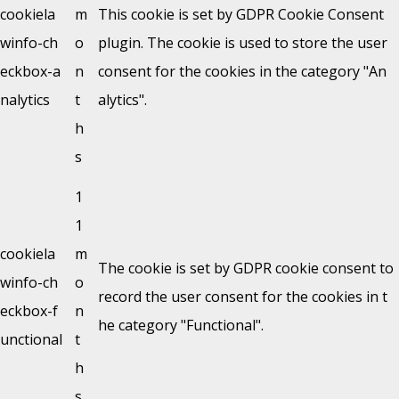
cookiela
m
This cookie is set by GDPR Cookie Consent
winfo-ch
o
plugin. The cookie is used to store the user
eckbox-a
n
consent for the cookies in the category "An
nalytics
t
alytics".
h
s
1
1
cookiela
m
The cookie is set by GDPR cookie consent to
winfo-ch
o
record the user consent for the cookies in t
eckbox-f
n
he category "Functional".
unctional
t
h
s