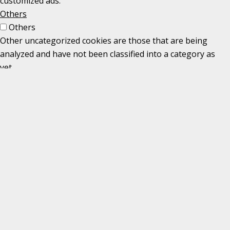
customized ads.
Others
Others
Other uncategorized cookies are those that are being
analyzed and have not been classified into a category as
yet.
GEM & ACCEPTÈR
0
0
Din kurv
Din kurv er tom
SHOP VIDERE
FORTSÆT SHOPPING