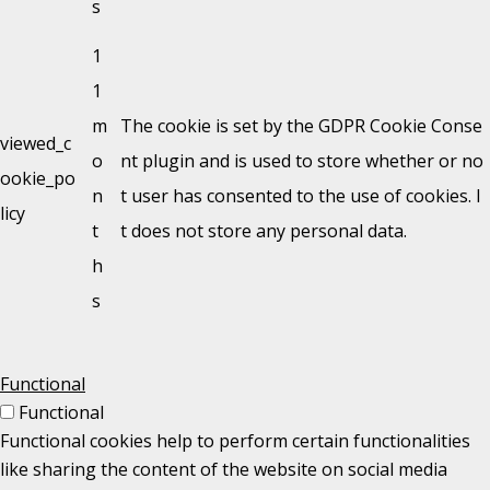
s
1
1
m
The cookie is set by the GDPR Cookie Conse
viewed_c
o
nt plugin and is used to store whether or no
ookie_po
n
t user has consented to the use of cookies. I
licy
t
t does not store any personal data.
h
s
Functional
Functional
Functional cookies help to perform certain functionalities
like sharing the content of the website on social media