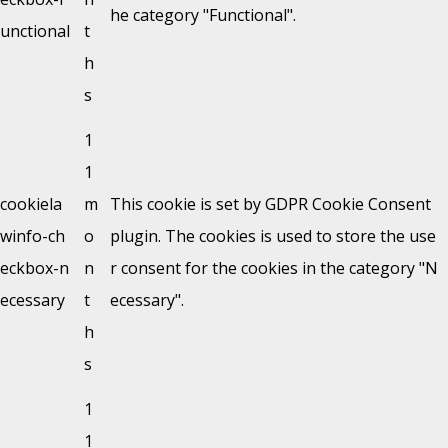
he category "Functional".
unctional
t
h
s
1
1
cookiela
m
This cookie is set by GDPR Cookie Consent
winfo-ch
o
plugin. The cookies is used to store the use
eckbox-n
n
r consent for the cookies in the category "N
ecessary
t
ecessary".
h
s
1
1