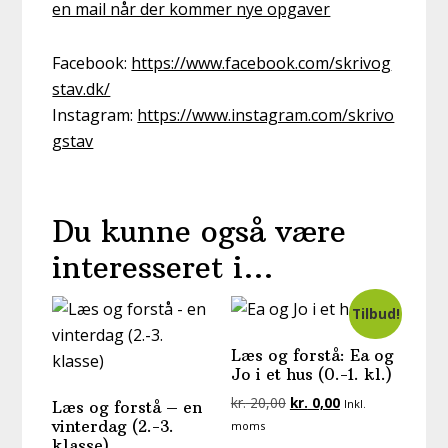
en mail når der kommer nye opgaver
Facebook:
https://www.facebook.com/skrivog
stav.dk/
Instagram:
https://www.instagram.com/skrivo
gstav
Du kunne også være
interesseret i…
Tilbud!
Læs og forstå: Ea og
Jo i et hus (0.-1. kl.)
Den
Den
kr.
20,00
kr.
0,00
Inkl.
Læs og forstå – en
oprindelige
aktuelle
vinterdag (2.-3.
moms
klasse)
pris
pris