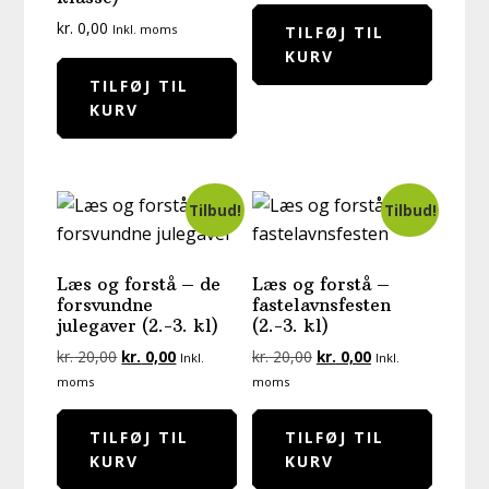
var:
er:
kr.
0,00
Inkl. moms
TILFØJ TIL
kr. 20,00.
kr. 0,00.
KURV
TILFØJ TIL
KURV
Tilbud!
Tilbud!
Læs og forstå – de
Læs og forstå –
forsvundne
fastelavnsfesten
julegaver (2.-3. kl)
(2.-3. kl)
Den
Den
Den
Den
kr.
20,00
kr.
0,00
kr.
20,00
kr.
0,00
Inkl.
Inkl.
oprindelige
aktuelle
oprindelige
aktuelle
moms
moms
pris
pris
pris
pris
var:
er:
var:
er:
TILFØJ TIL
TILFØJ TIL
kr. 20,00.
kr. 0,00.
kr. 20,00.
kr. 0,00.
KURV
KURV