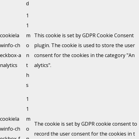
d
1
1
cookiela
m
This cookie is set by GDPR Cookie Consent
winfo-ch
o
plugin. The cookie is used to store the user
eckbox-a
n
consent for the cookies in the category "An
nalytics
t
alytics".
h
s
1
1
cookiela
m
The cookie is set by GDPR cookie consent to
winfo-ch
o
record the user consent for the cookies in t
eckbox-f
n