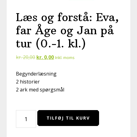
Læs og forstå: Eva,
far Åge og Jan på
tur (0.-1. kl.)
Den
Den
kr.
20,00
kr.
0,00
Inkl. moms
oprindelige
aktuelle
pris
pris
Begynderlæsning
var:
er:
2 historier
kr. 20,00.
kr. 0,00.
2 ark med spørgsmål
Læs
TILFØJ TIL KURV
og
forstå: