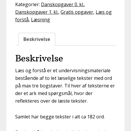
Eva,
Kategorier:
Danskopgaver 0. kl.
,
far
Danskopgaver 1. kl.
,
Gratis opgaver
,
Læs og
Åge
forstå
,
Læsning
og
Jan
på
Beskrivelse
tur
(0.-1.
Beskrivelse
kl.)
antal
Læs og forstå er et undervisningsmateriale
bestående af to let læselige tekster med ord
på max tre bogstaver. Til hver af teksterne er
der et ark med spørgsmål, hvor der
reflekteres over de læste tekster.
Samlet har begge tekster i alt ca 182 ord.