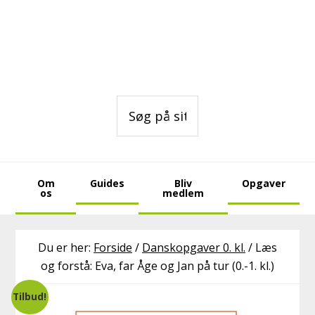
Gå
Skip
Skip
direkte
til
to
til
indhold
footer
primær
navigation
Søg
på
sitet
Om
Guides
Bliv
Opgaver
os
medlem
Du er her:
Forside
/
Danskopgaver 0. kl.
/
Læs
og forstå: Eva, far Åge og Jan på tur (0.-1. kl.)
Tilbud!