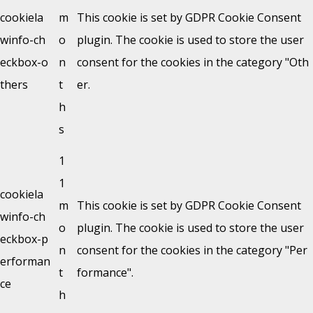
cookiela
m
This cookie is set by GDPR Cookie Consent
winfo-ch
o
plugin. The cookie is used to store the user
eckbox-o
n
consent for the cookies in the category "Oth
thers
t
er.
h
s
1
1
cookiela
m
This cookie is set by GDPR Cookie Consent
winfo-ch
o
plugin. The cookie is used to store the user
eckbox-p
n
consent for the cookies in the category "Per
erforman
t
formance".
ce
h