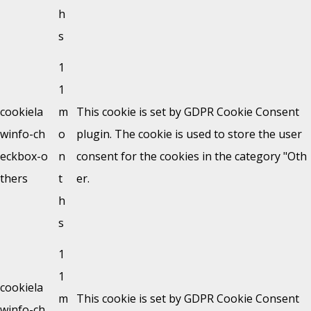
h
s
1
1
cookiela
m
This cookie is set by GDPR Cookie Consent
winfo-ch
o
plugin. The cookie is used to store the user
eckbox-o
n
consent for the cookies in the category "Oth
thers
t
er.
h
s
1
1
cookiela
m
This cookie is set by GDPR Cookie Consent
winfo-ch