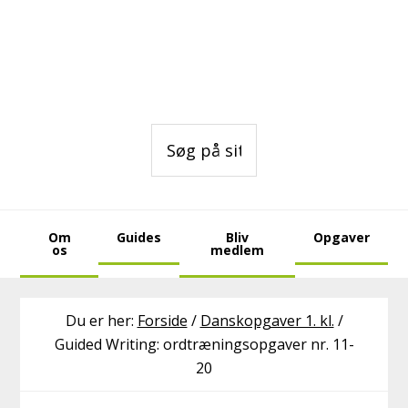
Gå
Skip
Skip
direkte
til
to
til
indhold
footer
primær
navigation
Søg
på
sitet
Om
Guides
Bliv
Opgaver
os
medlem
Du er her:
Forside
/
Danskopgaver 1. kl.
/
Guided Writing: ordtræningsopgaver nr. 11-
20