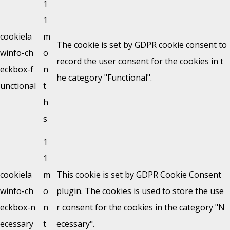
1
1
cookiela
m
The cookie is set by GDPR cookie consent to
winfo-ch
o
record the user consent for the cookies in t
eckbox-f
n
he category "Functional".
unctional
t
h
s
1
1
cookiela
m
This cookie is set by GDPR Cookie Consent
winfo-ch
o
plugin. The cookies is used to store the use
eckbox-n
n
r consent for the cookies in the category "N
ecessary
t
ecessary".