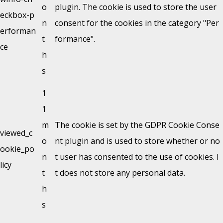
o
plugin. The cookie is used to store the user
eckbox-p
n
consent for the cookies in the category "Per
erforman
t
formance".
ce
h
s
1
1
m
The cookie is set by the GDPR Cookie Conse
viewed_c
o
nt plugin and is used to store whether or no
ookie_po
n
t user has consented to the use of cookies. I
licy
t
t does not store any personal data.
h
s