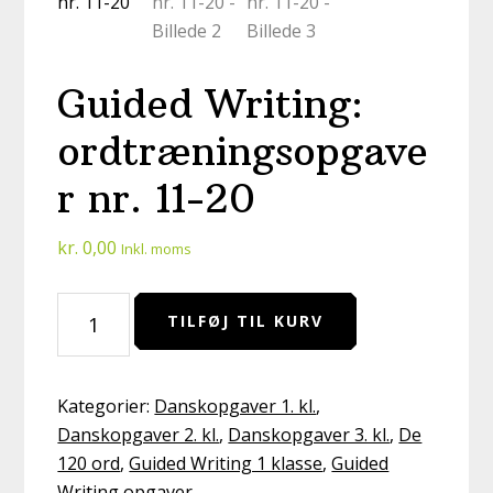
Guided Writing:
ordtræningsopgave
r nr. 11-20
kr.
0,00
Inkl. moms
Guided
TILFØJ TIL KURV
Writing:
ordtræningsopgaver
nr.
Kategorier:
Danskopgaver 1. kl.
,
11-
Danskopgaver 2. kl.
,
Danskopgaver 3. kl.
,
De
20
120 ord
,
Guided Writing 1 klasse
,
Guided
antal
Writing opgaver