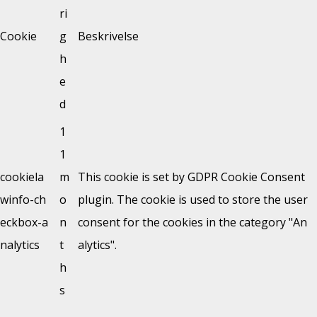
ri
Cookie
g
Beskrivelse
h
e
d
1
1
cookiela
m
This cookie is set by GDPR Cookie Consent
winfo-ch
o
plugin. The cookie is used to store the user
eckbox-a
n
consent for the cookies in the category "An
nalytics
t
alytics".
h
s