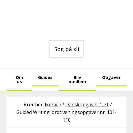
Gå
Skip
Skip
direkte
til
to
til
indhold
footer
primær
navigation
Søg
på
sitet
Om
Guides
Bliv
Opgaver
os
medlem
Du er her:
Forside
/
Danskopgaver 1. kl.
/
Guided Writing: ordtræningsopgaver nr. 101-
110