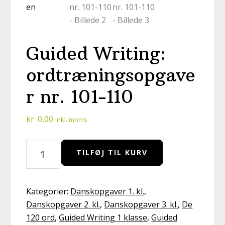
Guided Writing:
ordtræningsopgave
r nr. 101-110
kr.
0,00
Inkl. moms
Guided
TILFØJ TIL KURV
Writing:
ordtræningsopgaver
nr.
Kategorier:
Danskopgaver 1. kl.
,
101-
Danskopgaver 2. kl.
,
Danskopgaver 3. kl.
,
De
110
120 ord
,
Guided Writing 1 klasse
,
Guided
antal