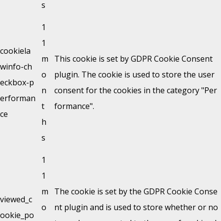
s
1
1
cookiela
m
This cookie is set by GDPR Cookie Consent
winfo-ch
o
plugin. The cookie is used to store the user
eckbox-p
n
consent for the cookies in the category "Per
erforman
t
formance".
ce
h
s
1
1
m
The cookie is set by the GDPR Cookie Conse
viewed_c
o
nt plugin and is used to store whether or no
ookie_po