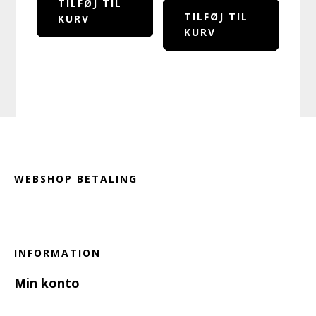
TILFØJ TIL
TILFØJ TIL
KURV
KURV
Footer
WEBSHOP BETALING
INFORMATION
Min konto