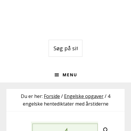
Gå
Skip
Skip
direkte
til
to
til
indhold
footer
primær
navigation
Søg
på
sitet
MENU
Du er her:
Forside
/
Engelske opgaver
/
4
engelske hentediktater med årstiderne