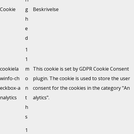
Cookie
g
Beskrivelse
h
e
d
1
1
cookiela
m
This cookie is set by GDPR Cookie Consent
winfo-ch
o
plugin. The cookie is used to store the user
eckbox-a
n
consent for the cookies in the category "An
nalytics
t
alytics".
h
s
1