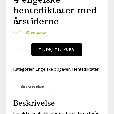
hentediktater med
årstiderne
kr.
29,00
Inkl. moms
4
TILFØJ TIL KURV
engelske
hentediktater
med
Kategorier:
Engelske opgaver
,
Hentediktater
årstiderne
antal
Beskrivelse
Beskrivelse
Engelske hentediktater med årstiderne forår,