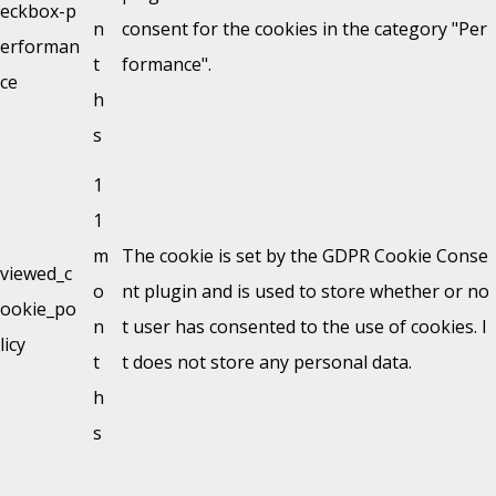
eckbox-p
n
consent for the cookies in the category "Per
erforman
t
formance".
ce
h
s
1
1
m
The cookie is set by the GDPR Cookie Conse
viewed_c
o
nt plugin and is used to store whether or no
ookie_po
n
t user has consented to the use of cookies. I
licy
t
t does not store any personal data.
h
s