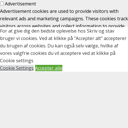
Advertisement
Advertisement cookies are used to provide visitors with
relevant ads and marketing campaigns. These cookies track
visitors across websites and collect information to provide
For at give dig den bedste oplevelse hos Skriv og stav
customized ads.
bruger vi cookies. Ved at klikke på "Accepter alt" accepterer
Others
du brugen af cookies. Du kan også selv vælge, hvilke af
Others
vores valgfrie cookies du vil acceptere ved at klikke på
Other uncategorized cookies are those that are being
Cookie settings
analyzed and have not been classified into a category as
Cookie Settings
Accepter alle
yet.
GEM & ACCEPTÈR
0
0
Din kurv