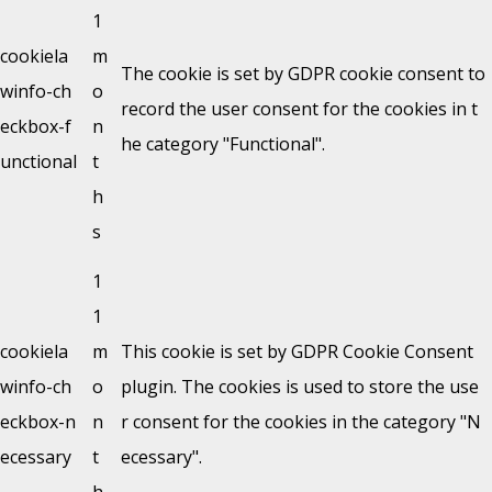
1
cookiela
m
The cookie is set by GDPR cookie consent to
winfo-ch
o
record the user consent for the cookies in t
eckbox-f
n
he category "Functional".
unctional
t
h
s
1
1
cookiela
m
This cookie is set by GDPR Cookie Consent
winfo-ch
o
plugin. The cookies is used to store the use
eckbox-n
n
r consent for the cookies in the category "N
ecessary
t
ecessary".