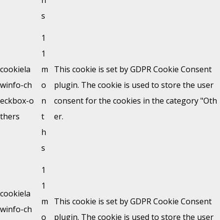
h
s
1
1
cookiela
m
This cookie is set by GDPR Cookie Consent
winfo-ch
o
plugin. The cookie is used to store the user
eckbox-o
n
consent for the cookies in the category "Oth
thers
t
er.
h
s
1
1
cookiela
m
This cookie is set by GDPR Cookie Consent
winfo-ch
o
plugin. The cookie is used to store the user