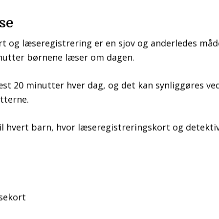
se
t og læseregistrering er en sjov og anderledes måde
utter børnene læser om dagen.
læst 20 minutter hver dag, og det kan synliggøres ve
tterne.
l hvert barn, hvor læseregistreringskort og detekti
sekort