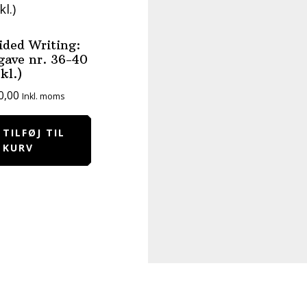
ided Writing:
gave nr. 36-40
 kl.)
0,00
Inkl. moms
TILFØJ TIL
KURV