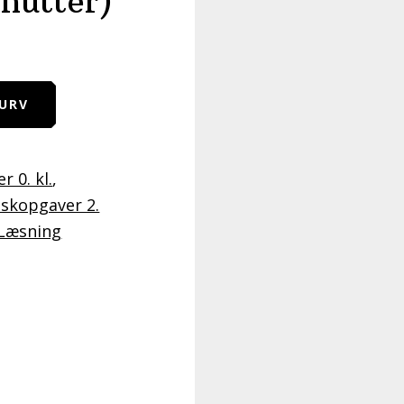
nutter)
KURV
 0. kl.
,
skopgaver 2.
Læsning