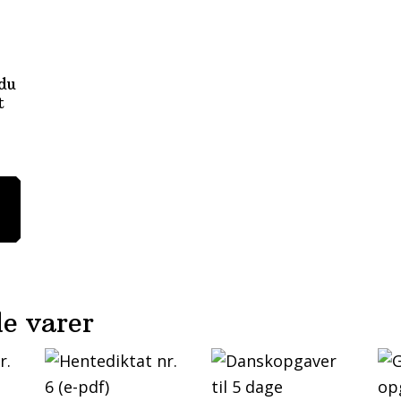
du
t
e varer