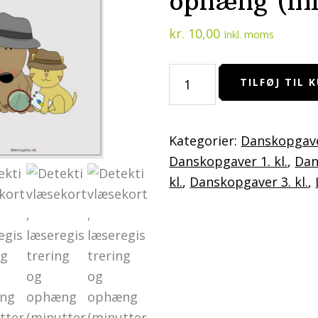
ophæng (mi
kr.
10,00
Inkl. moms
Detektivlæsekort,
TILFØJ TIL 
læseregistrering
og
ophæng
Kategorier:
Danskopgaver
(minutter)
Danskopgaver 1. kl.
,
Dan
antal
kl.
,
Danskopgaver 3. kl.
,