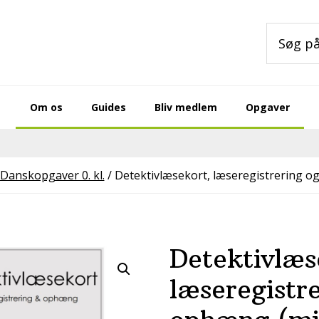
Søg
på
sitet
Om os
Guides
Bliv medlem
Opgaver
Danskopgaver 0. kl.
/
Detektivlæsekort, læseregistrering o
Detektivlæs
læseregistr