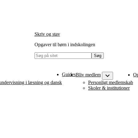
Skriv og stav
Opgaver til børn i indskolingen
Søg
på
sitet
Guides
Bliv medlem
Op
menu
Submenu
dervisning i læsning og dansk
Personligt medlemskab
Skoler & institutioner