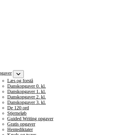
gaver
Submenu
Læs og forstå
Danskopgaver 0. kl.
Danskopgaver 1. kl.
Danskopgaver 2. kl.
Danskopgaver 3. kl.
De 120 ord
Stjerneløb
Guided Writing opgaver
Gratis opgaver
Hentediktater
Kryds og tværs