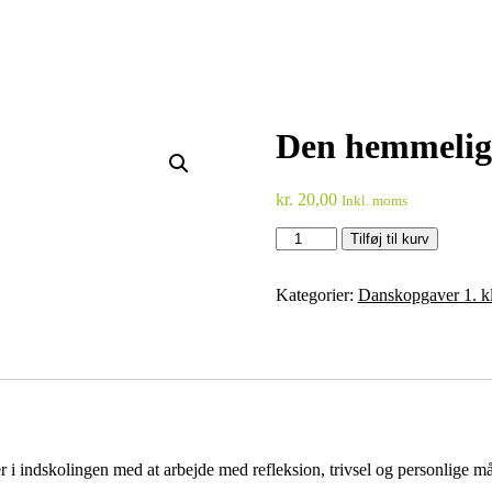
Den hemmelig
kr.
20,00
Inkl. moms
Den
Tilføj til kurv
hemmelige
mission
antal
Kategorier:
Danskopgaver 1. kl
 i indskolingen med at arbejde med refleksion, trivsel og personlige m