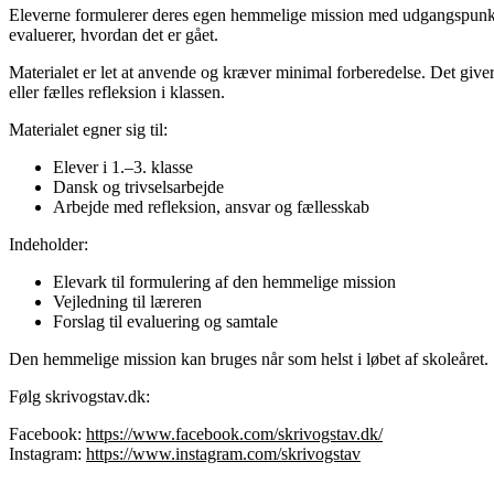
Eleverne formulerer deres egen hemmelige mission med udgangspunkt i n
evaluerer, hvordan det er gået.
Materialet er let at anvende og kræver minimal forberedelse. Det giv
eller fælles refleksion i klassen.
Materialet egner sig til:
Elever i 1.–3. klasse
Dansk og trivselsarbejde
Arbejde med refleksion, ansvar og fællesskab
Indeholder:
Elevark til formulering af den hemmelige mission
Vejledning til læreren
Forslag til evaluering og samtale
Den hemmelige mission kan bruges når som helst i løbet af skoleåret.
Følg skrivogstav.dk:
Facebook:
https://www.facebook.com/skrivogstav.dk/
Instagram:
https://www.instagram.com/skrivogstav