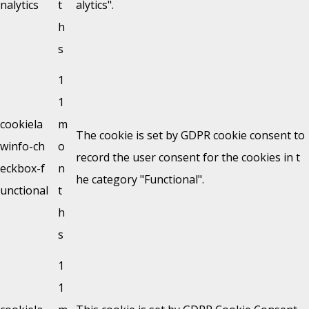
nalytics
t
alytics".
h
s
1
1
cookiela
m
The cookie is set by GDPR cookie consent to
winfo-ch
o
record the user consent for the cookies in t
eckbox-f
n
he category "Functional".
unctional
t
h
s
1
1