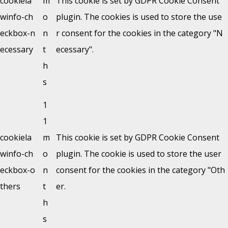
cookiela
m
This cookie is set by GDPR Cookie Consent
winfo-ch
o
plugin. The cookies is used to store the use
eckbox-n
n
r consent for the cookies in the category "N
ecessary
t
ecessary".
h
s
1
1
cookiela
m
This cookie is set by GDPR Cookie Consent
winfo-ch
o
plugin. The cookie is used to store the user
eckbox-o
n
consent for the cookies in the category "Oth
thers
t
er.
h
s