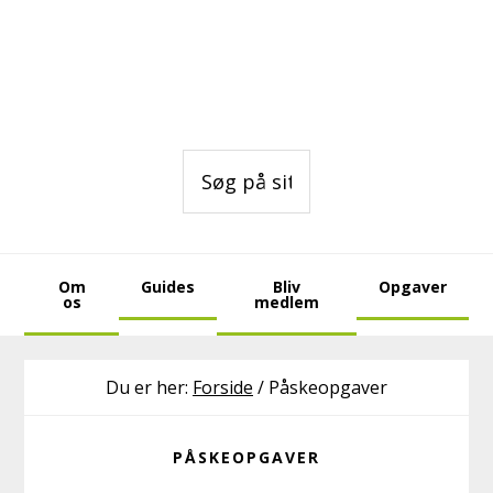
Gå
Skip
Skip
direkte
til
to
til
indhold
footer
primær
navigation
Søg
på
sitet
Om
Guides
Bliv
Opgaver
os
medlem
Du er her:
Forside
/
Påskeopgaver
PÅSKEOPGAVER