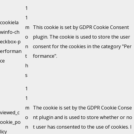
1
1
cookiela
m
This cookie is set by GDPR Cookie Consent
winfo-ch
o
plugin. The cookie is used to store the user
eckbox-p
n
consent for the cookies in the category "Per
erforman
t
formance".
ce
h
s
1
1
m
The cookie is set by the GDPR Cookie Conse
viewed_c
o
nt plugin and is used to store whether or no
ookie_po
n
t user has consented to the use of cookies. I
licy