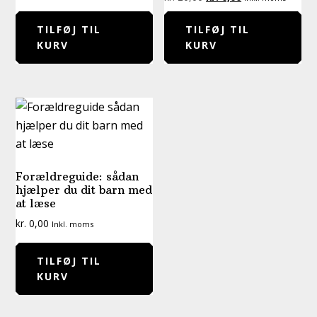
oprindelige
aktuelle
pris
pris
TILFØJ TIL
TILFØJ TIL
var:
er:
KURV
KURV
kr. 20,00.
kr. 0,00.
Forældreguide: sådan
hjælper du dit barn med
at læse
kr.
0,00
Inkl. moms
TILFØJ TIL
KURV