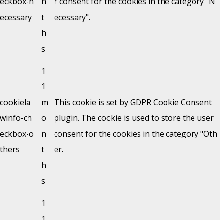
eckbox-n
n
r consent for the cookies in the category "N
ecessary
t
ecessary".
h
s
1
1
cookiela
m
This cookie is set by GDPR Cookie Consent
winfo-ch
o
plugin. The cookie is used to store the user
eckbox-o
n
consent for the cookies in the category "Oth
thers
t
er.
h
s
1
1