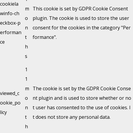
cookiela
m
This cookie is set by GDPR Cookie Consent
winfo-ch
o
plugin. The cookie is used to store the user
eckbox-p
n
consent for the cookies in the category "Per
erforman
t
formance".
ce
h
s
1
1
m
The cookie is set by the GDPR Cookie Conse
viewed_c
o
nt plugin and is used to store whether or no
ookie_po
n
t user has consented to the use of cookies. I
licy
t
t does not store any personal data.
h