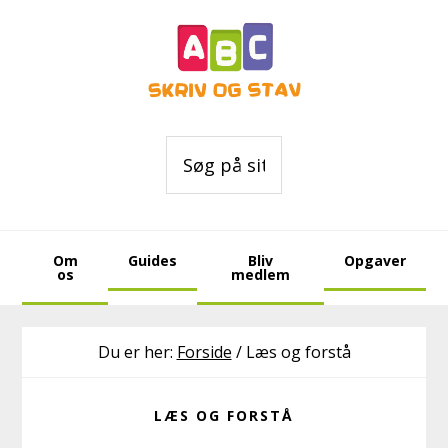
Gå
Skip
Skip
direkte
til
to
til
indhold
footer
primær
navigation
Søg
på
sitet
Om
Guides
Bliv
Opgaver
os
medlem
Du er her:
Forside
/
Læs og forstå
LÆS OG FORSTÅ