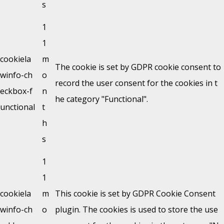
s
1
1
cookiela
m
The cookie is set by GDPR cookie consent to
winfo-ch
o
record the user consent for the cookies in t
eckbox-f
n
he category "Functional".
unctional
t
h
s
1
1
cookiela
m
This cookie is set by GDPR Cookie Consent
winfo-ch
o
plugin. The cookies is used to store the use