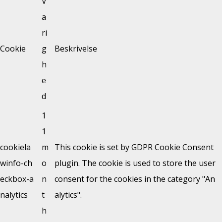
V
a
ri
Cookie
g
Beskrivelse
h
e
d
1
1
cookiela
m
This cookie is set by GDPR Cookie Consent
winfo-ch
o
plugin. The cookie is used to store the user
eckbox-a
n
consent for the cookies in the category "An
nalytics
t
alytics".
h