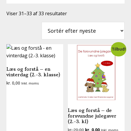
Sorteret
Viser 31–33 af 33 resultater
efter
seneste
Tilbud!
Læs og forstå – en
vinterdag (2.-3. klasse)
kr.
0,00
Inkl. moms
Læs og forstå – de
forsvundne julegaver
(2.-3. kl)
Den
Den
kr.
20,00
kr.
0,00
Inkl. moms