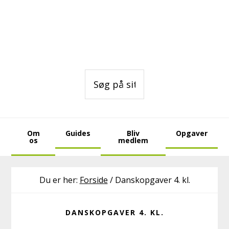
Gå
Skip
Skip
direkte
til
to
til
indhold
footer
primær
navigation
Søg
på
sitet
Om
Guides
Bliv
Opgaver
os
medlem
Du er her:
Forside
/
Danskopgaver 4. kl.
DANSKOPGAVER 4. KL.