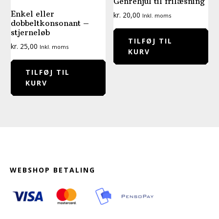
Genrehjul til frilæsning
Enkel eller
kr.
20,00
Inkl. moms
dobbeltkonsonant –
stjerneløb
TILFØJ TIL
kr.
25,00
Inkl. moms
KURV
TILFØJ TIL
KURV
Footer
WEBSHOP BETALING