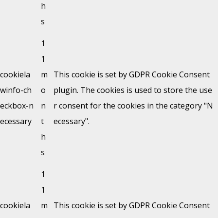
h
s
1
1
cookiela
m
This cookie is set by GDPR Cookie Consent
winfo-ch
o
plugin. The cookies is used to store the use
eckbox-n
n
r consent for the cookies in the category "N
ecessary
t
ecessary".
h
s
1
1
cookiela
m
This cookie is set by GDPR Cookie Consent