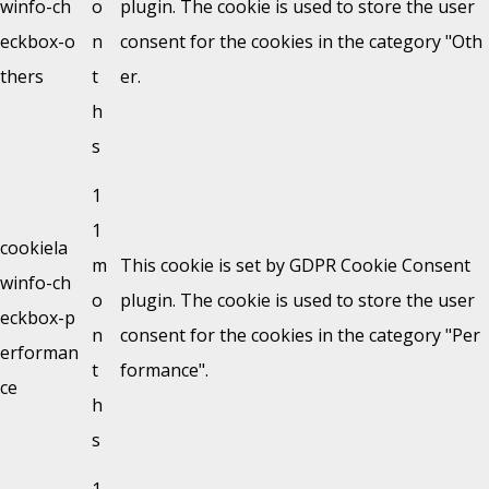
winfo-ch
o
plugin. The cookie is used to store the user
eckbox-o
n
consent for the cookies in the category "Oth
thers
t
er.
h
s
1
1
cookiela
m
This cookie is set by GDPR Cookie Consent
winfo-ch
o
plugin. The cookie is used to store the user
eckbox-p
n
consent for the cookies in the category "Per
erforman
t
formance".
ce
h
s
1