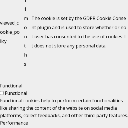
1
m
The cookie is set by the GDPR Cookie Conse
viewed_c
o
nt plugin and is used to store whether or no
ookie_po
n
t user has consented to the use of cookies. I
licy
t
t does not store any personal data.
h
s
Functional
Functional
Functional cookies help to perform certain functionalities
like sharing the content of the website on social media
platforms, collect feedbacks, and other third-party features.
Performance