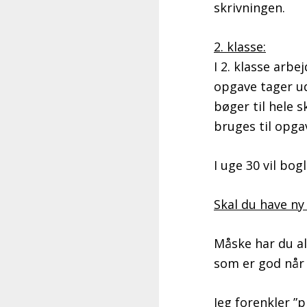
skrivningen.
2. klasse:
I 2. klasse arb
opgave tager ud
bøger til hele s
bruges til opga
I uge 30 vil bo
Skal du have ny 
Måske har du a
som er god når 
Jeg forenkler ”p