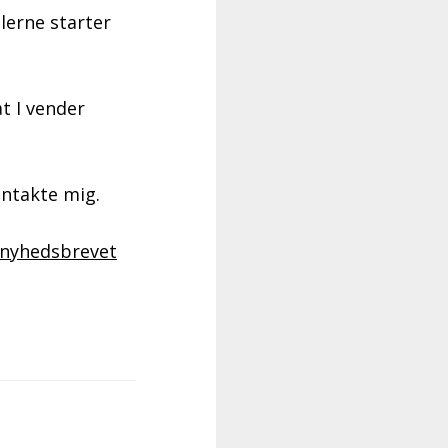
olerne starter
t I vender
ontakte mig.
 nyhedsbrevet