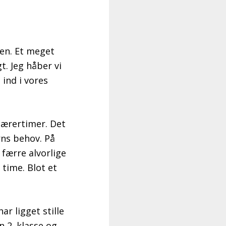
ren. Et meget
. Jeg håber vi
 ind i vores
-lærertimer. Det
rns behov. På
 færre alvorlige
 time. Blot et
r ligget stille
n 2. klasse og