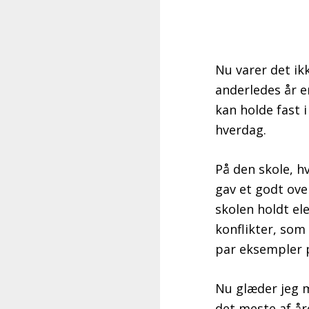
Nu varer det ik
anderledes år e
kan holde fast i
hverdag.
På den skole, h
gav et godt ove
skolen holdt el
konflikter, som 
par eksempler p
Nu glæder jeg m
det meste af åre