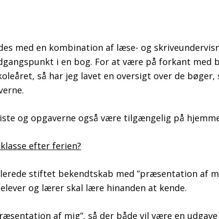
ejdes med en kombination af læse- og skriveundervisn
gangspunkt i en bog. For at være på forkant med be
koleåret, så har jeg lavet en oversigt over de bøger,
verne.
gliste og opgaverne også være tilgængelig på hjemm
klasse efter ferien?
llerede stiftet bekendtskab med ”præsentation af m
elever og lærer skal lære hinanden at kende.
ræsentation af mig”, så der både vil være en udgave t