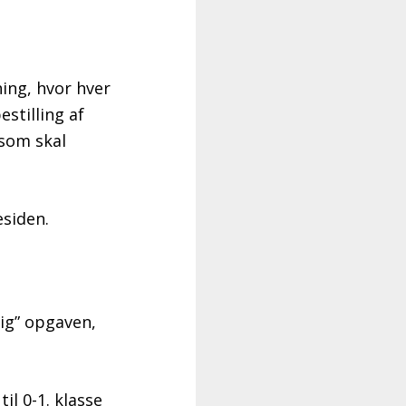
ing, hvor hver
stilling af
 som skal
esiden.
ig” opgaven,
il 0-1. klasse