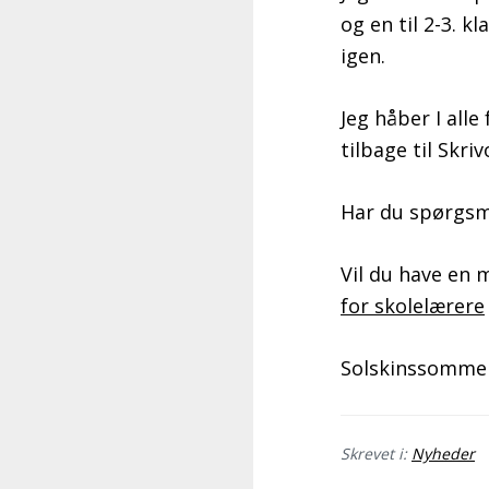
og en til 2-3. k
igen.
Jeg håber I all
tilbage til Skri
Har du spørgsmå
Vil du have en
for skolelærere
Solskinssommerh
Skrevet i:
Nyheder