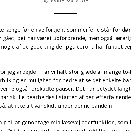
By
SKRIV OG STAV
ke længe før en velfortjent sommerferie står for dø
r gået, det har været udfordrende, men også lærerigt
 nogle af de gode ting der pga corona har fundet vej
vor jeg arbejder, har vi haft stor glæde af mange to
rblik og en mulighed for bedre at se det enkelte ba
everne også forskudte pauser. Det har betydet langt
har skulle bearbejdes i starten af den efterfølgende
å, at ikke alt var skidt under denne pandemi.
ig til at genoptage min læsevejlederfunktion, som ha
t. Det har den fordi jeg har været fuld tid i først mi