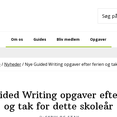
Søg
på
sitet
Om os
Guides
Bliv medlem
Opgaver
e
/
Nyheder
/
Nye Guided Writing opgaver efter ferien og tak
ded Writing opgaver efte
og tak for dette skoleår