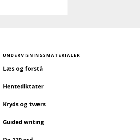
UNDERVISNINGSMATERIALER
Læs og forstå
Hentediktater
Kryds og tværs
Guided writing
De 120 ord