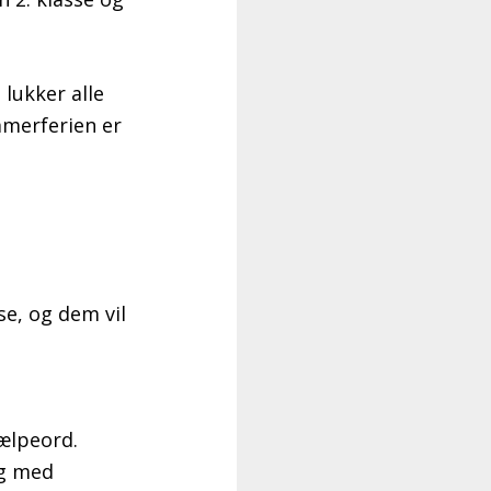
 lukker alle
mmerferien er
se, og dem vil
jælpeord.
ng med